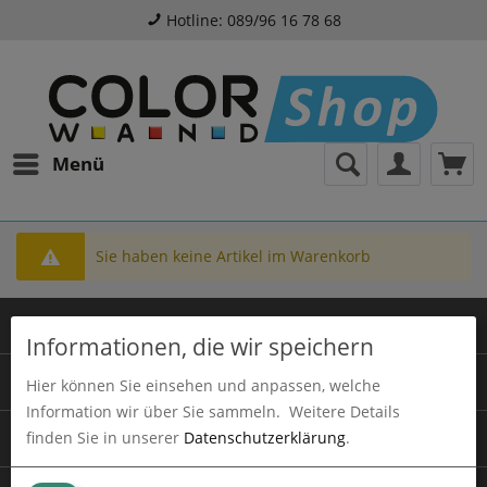
Hotline: 089/96 16 78 68
Menü
Sie haben keine Artikel im Warenkorb
© 2026 Colorwand Shop
Informationen, die wir speichern
AGB
Hier können Sie einsehen und anpassen, welche
Information wir über Sie sammeln.
Weitere Details
finden Sie in unserer
Datenschutzerklärung
.
Datenschutz