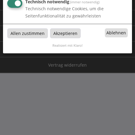
Technisch notwendig
Impressum
(immer notwendig)
Technisch notwendige Cookies, um die
Seitenfunktionalität zu gewährleisten
Versand & Zahlung
Ablehnen
Allen zustimmen
Akzeptieren
Widerrufsrecht
Realisiert mit Klaro!
Datenschutz-Einstellungen
Vertrag widerrufen