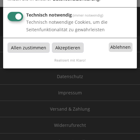
Zahlen Sie mit:
Technisch notwendig
(immer notwendig)
Technisch notwendige Cookies, um die
Wir versenden mit:
Seitenfunktionalität zu gewährleisten
© 2026 Colorwand Shop
Ablehnen
Allen zustimmen
Akzeptieren
AGB
Realisiert mit Klaro!
Datenschutz
Impressum
Versand & Zahlung
Widerrufsrecht