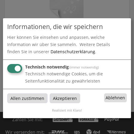
Informationen, die wir speichern
Fußbodenaufkleber
Hier können Sie einsehen und anpassen, welche
Information wir über Sie sammeln.
Weitere Details
zum Artikel
finden Sie in unserer
Datenschutzerklärung
.
Technisch notwendig
(immer notwendig)
Technisch notwendige Cookies, um die
Fussbodenaufkleber
Seitenfunktionalität zu gewährleisten
Fussbodenaufkleber bei Colorwand in München
Ablehnen
Allen zustimmen
Akzeptieren
Realisiert mit Klaro!
Zahlen Sie mit:
Wir versenden mit: